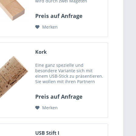
wird durch zwei Mageten
gehalten und kann so einfach
und bequem abgenommen
Preis auf Anfrage
werden. An der oben
angebrachten Öse kann ein Band
Merken
oder...
Kork
Eine ganz spezielle und
besondere Variante sich mit
einem USB-Stick zu präsentieren.
Sie wollen mit ihren Partnern
oder Angestellten die Korken
knallen lassen oder sind im
Preis auf Anfrage
exquisitem Lebensmittelbereich
unterwegs? Dann ist der USB-
Merken
Stick...
USB Stift I