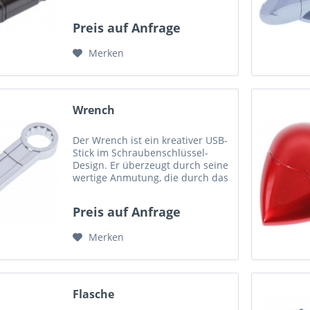
zu häufig sieht. Trotz seiner
Größe kann auch dieses USB-
Preis auf Anfrage
Stick Modell mit Ihrem Logo
bedruckt werden! Maße
Merken
(LxBxH):...
Wrench
Der Wrench ist ein kreativer USB-
Stick im Schraubenschlüssel-
Design. Er überzeugt durch seine
wertige Anmutung, die durch das
Gewicht von 46 Gramm
unterstrichen wird. Ein USB-Stick
Preis auf Anfrage
für Handwerker oder Branchen
die etwas mit Werkzeug zu...
Merken
Flasche