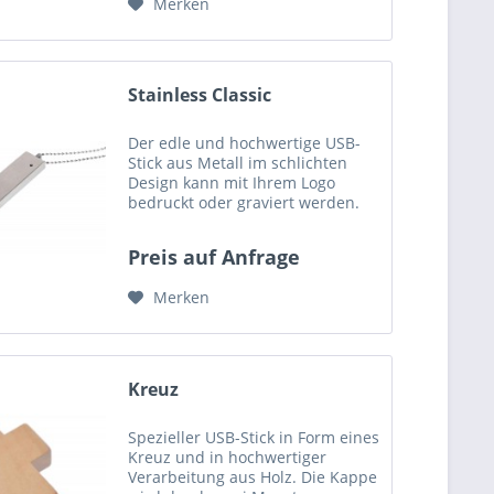
Merken
Stainless Classic
Der edle und hochwertige USB-
Stick aus Metall im schlichten
Design kann mit Ihrem Logo
bedruckt oder graviert werden.
Maße (LxBxH): 56mm x 14mm x
5mm Druckfläche: Vorderseite:
Preis auf Anfrage
28mm x 10mm - Rückseite: 29mm
x 10mm Gewicht: 11g Gerne...
Merken
Kreuz
Spezieller USB-Stick in Form eines
Kreuz und in hochwertiger
Verarbeitung aus Holz. Die Kappe