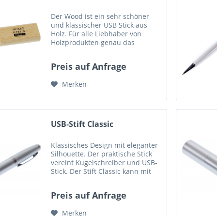
Der Wood ist ein sehr schöner
und klassischer USB Stick aus
Holz. Für alle Liebhaber von
Holzprodukten genau das
richtige. Der USB-Stick ist in
hellem und in dunklem Holz
Preis auf Anfrage
verfügbar und das Logo kann
gedruckt oder gefräst werden.
Merken
Maße...
USB-Stift Classic
Klassisches Design mit eleganter
Silhouette. Der praktische Stick
vereint Kugelschreiber und USB-
Stick. Der Stift Classic kann mit
Ihrem Logo bedruckt werden.
Maße (LxBxH): 137mm x 18mm x
Preis auf Anfrage
14mm Druckfläche: Vorderteil:
40mm x 8mm -...
Merken