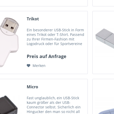
Trikot
Ein besonderer USB-Stick in Form
eines Trikot oder T-Shirt. Passend
zu Ihrer Firmen-Fashion mit
Logodruck oder für Sportvereine
der Trikotaufdruck. Maße (LxBxH):
48mm x 34mm x 9mm
Preis auf Anfrage
Druckfläche: 13mm x 13mm
Gewicht: 6 Gramm Hersteller
Merken
und...
Micro
Fast unglaublich, ein USB-Stick
kaum größer als der USB-
Connector selbst. Sicherlich ein
Hingucker den man so nicht all