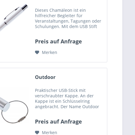
Dieses Chamäleon ist ein
hilfreicher Begleiter für
Veranstaltungen, Tagungen oder
Schulungen. Mit dem USB Stift
hat man nicht nur ein praktisches
Tool an der Hand, um Inhalte mit
Preis auf Anfrage
zu nehmen, sondern auch um die
wichtigen Punkte...
Merken
Outdoor
Praktischer USB-Stick mit
verschraubter Kappe. An der
Kappe ist ein Schlüsselring
angebracht. Der Name Outdoor
stammt sicherlich aus der
stabilen Beschaffenheit des USB-
Preis auf Anfrage
Sticks und seiner Eigenschaft
etwas wegzustecken was
Merken
andere...