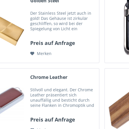
Golden Steel
Der Stainless Steel jetzt auch in
gold! Das Gehäuse ist zirkulär
geschliffen, so wird bei der
Spiegelung von Licht ein
"sunburst" Effekt erreicht. Der
Stick kann mit Ihrem Logo
Preis auf Anfrage
bedruckt oder graviert werden.
Maße (LxBxH): 52mm x 20mm x...
Merken
Chrome Leather
Stilvoll und elegant. Der Chrome
Leather präsentiert sich
unauffällig und besticht durch
seine Flanken in Chromoptik und
die darin eingesetzten Akzente
im Leder Design. Ihr Logo kann
Preis auf Anfrage
auf den Stick gedruckt oder
geprägt werden. Maße...