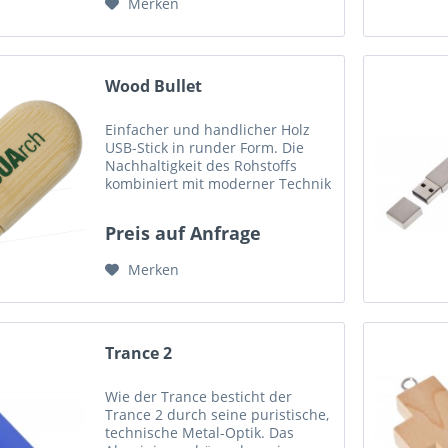
Merken
Wood Bullet
Einfacher und handlicher Holz
USB-Stick in runder Form. Die
Nachhaltigkeit des Rohstoffs
kombiniert mit moderner Technik
steht für sich. Für Firmen, die für
eine ökologische
Preis auf Anfrage
Unternehmensrepräsentation
stehen oder bei denen Holz hoch
Merken
im...
Trance 2
Wie der Trance besticht der
Trance 2 durch seine puristische,
technische Metal-Optik. Das