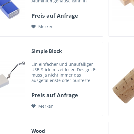
Aluminiumgehäuse kann in
diversen Farben, passend zu
Ihrem Firmen-CI, eingefärbt
Preis auf Anfrage
werden. Maße (LxBxH): 70mm x
16mm x 9mm Druckfläche: 40mm
Merken
x 10mm...
Simple Block
Ein einfacher und unaufälliger
USB-Stick im zeitlosen Design. Es
muss ja nicht immer das
ausgefallenste oder bunteste
Modell sein. Manchmal reicht ein
simpler USB-Stick mit einem
Preis auf Anfrage
schönen Druck völlig aus um
seinen Kunden, Partnern oder...
Merken
Wood