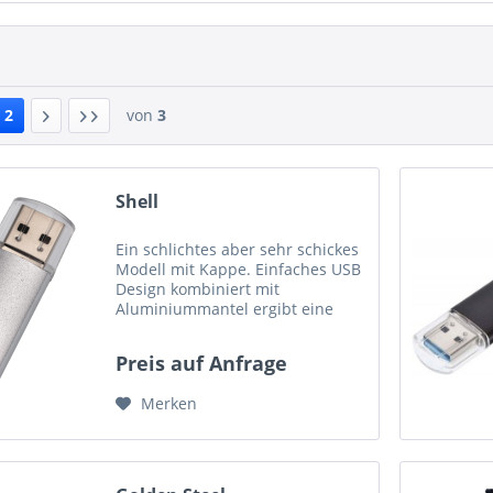
2
von
3
Shell
Ein schlichtes aber sehr schickes
Modell mit Kappe. Einfaches USB
Design kombiniert mit
Aluminiummantel ergibt eine
schöne, unauffälige Variante.
Auch hier kann der Alu-Mantel in
Preis auf Anfrage
Ihrer Firmenfarbe eingefärbt
werden. Maße: 58mm x 17mm x...
Merken