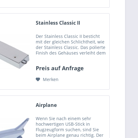
Stainless Classic II
Der Stainless Classic II besticht
mit der gleichen Schlichtheit, wie
der Stainless Classic. Das polierte
Finish des Gehäuses verleiht dem
edlen USB-Stick das gewisse
Etwas. Die glänzende Metall-
Preis auf Anfrage
Chrom-Optik macht einen
hochwertigen...
Merken
Airplane
Wenn Sie nach einem sehr
hochwertigen USB-Stick in
Flugzeugform suchen, sind Sie
beim Airplane genau richtig. Der