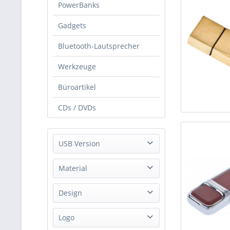
PowerBanks
Gadgets
Bluetooth-Lautsprecher
Werkzeuge
Büroartikel
CDs / DVDs
USB Version
USB 2.0
Material
USB 3.0
Metall
Design
Papier
mit Kappe
Logo
Kunststoff
USB-Stift