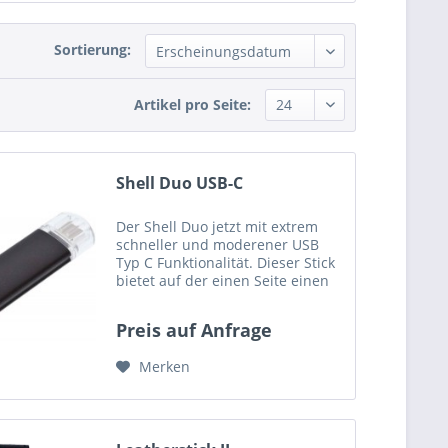
Sortierung:
Artikel pro Seite:
Shell Duo USB-C
Der Shell Duo jetzt mit extrem
schneller und moderener USB
Typ C Funktionalität. Dieser Stick
bietet auf der einen Seite einen
konventionellen USB Typ-A-
Connector und auf der anderen
Preis auf Anfrage
Seite einen USB Typ-C-Connector.
Mit diesem Stick sind...
Merken