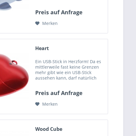
USB Stick ist aus Metall gefertigt
und macht einen extrem soliden
Preis auf Anfrage
Eindruck, der durch das massige
Gewicht von 66 Gramm...
Merken
Heart
Ein USB-Stick in Herzform! Da es
mittlerweile fast keine Grenzen
mehr gibt wie ein USB-Stick
aussehen kann, darf natürlich
auch ein USB-Stick in Form eines
Herzens nicht fehlen. Der USB-
Preis auf Anfrage
Stick wirkt durch seine glänzende
Lackierung sehr...
Merken
Wood Cube