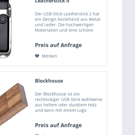
Leatherstick II
Der USB-Stick Leatherstick 2 hat
ein Design bestehend aus Metal
und Leder. Die hochwertigen
Materialien und eine schöne
Verarbeitung machen dieses
Modell zu einem exklusiven und
Preis auf Anfrage
edlen Modell unter den USB-
Sticks. Das Farbe des Leders...
Merken
Blockhouse
Der Blockhouse ist ein
rechteckiger USB-Stick wahlweise
aus hellem oder dunklem Holz
und kann mit einem Logo
bedruckt oder graviert werden.
Der Deckel wird raffiniert mit 2
Preis auf Anfrage
kleinen Magneten auf dem USB-
tick gehalten und lässt sich...